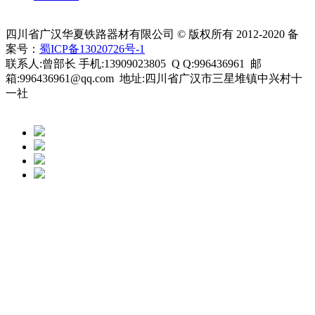
四川省广汉华夏铁路器材有限公司 © 版权所有 2012-2020 备
案号：
蜀ICP备13020726号-1
联系人:曾部长 手机:13909023805 Q Q:996436961 邮
箱:996436961@qq.com 地址:四川省广汉市三星堆镇中兴村十
一社