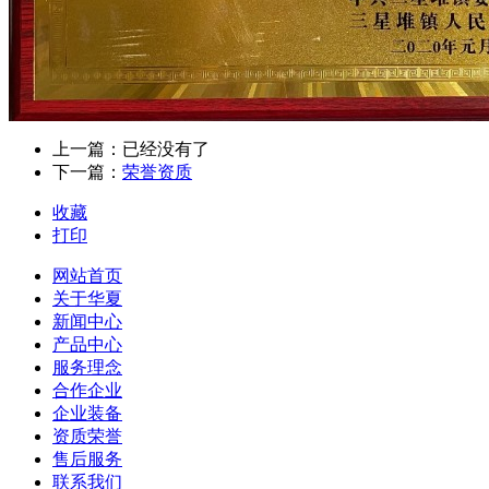
上一篇：已经没有了
下一篇：
荣誉资质
收藏
打印
网站首页
关于华夏
新闻中心
产品中心
服务理念
合作企业
企业装备
资质荣誉
售后服务
联系我们