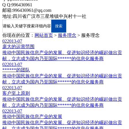
Q Q:996436961
邮箱:996436961@qq.com
地址:四川省广汉市三星堆镇中兴村十一社
你现在的位置：
网站首页
>
服务理念
>
服务理念
02
2013-07
庞大的运营范围
推动中国民族信息产业的发展、促进知识经济的崛起做出贡
献，立志成为国内乃至国际******的信息化服务商
02
2013-07
******的团队
推动中国民族信息产业的发展、促进知识经济的崛起做出贡
献，立志成为国内乃至国际******的信息化服务商
02
2013-07
客户至上原则
推动中国民族信息产业的发展、促进知识经济的崛起做出贡
献，立志成为国内乃至国际******的信息化服务商
02
2013-07
推动中国民族信息产业的发展
推动中国民族信息产业的发展、促进知识经济的崛起做出贡
献，立志成为国内乃至国际******的信息化服务商