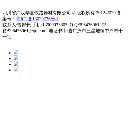
四川省广汉华夏铁路器材有限公司 © 版权所有 2012-2020 备
案号：
蜀ICP备13020726号-1
联系人:曾部长 手机:13909023805 Q Q:996436961 邮
箱:996436961@qq.com 地址:四川省广汉市三星堆镇中兴村十
一社