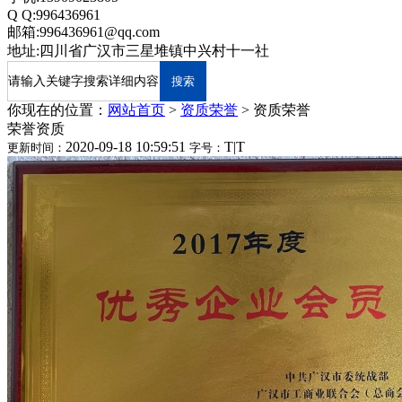
Q Q:996436961
邮箱:996436961@qq.com
地址:四川省广汉市三星堆镇中兴村十一社
你现在的位置：
网站首页
>
资质荣誉
>
资质荣誉
荣誉资质
2020-09-18 10:59:51
T
|
T
更新时间：
字号：