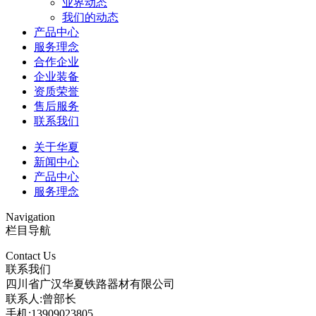
业界动态
我们的动态
产品中心
服务理念
合作企业
企业装备
资质荣誉
售后服务
联系我们
关于华夏
新闻中心
产品中心
服务理念
Navigation
栏目导航
Contact Us
联系我们
四川省广汉华夏铁路器材有限公司
联系人:曾部长
手机:13909023805