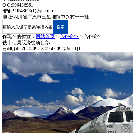
Q Q:996436961
邮箱:996436961@qq.com
地址:四川省广汉市三星堆镇中兴村十一社
你现在的位置：
网站首页
>
合作企业
>
合作企业
铁十七局胶济线项目部
2020-09-18 09:47:09
T
|
T
更新时间：
字号：